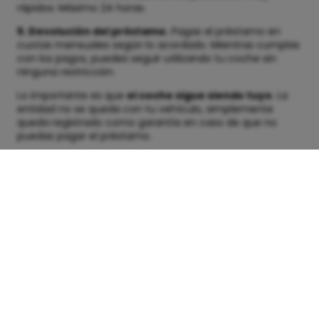
rápidos: Máximo 24 horas.
5. Devolución del préstamo.
Pagas el préstamo en
cuotas mensuales según lo acordado. Mientras cumplas
con los pagos, puedes seguir utilizando tu coche sin
ninguna restricción.
Lo importante es que
el coche sigue siendo tuyo
. La
entidad no se queda con tu vehículo, simplemente
queda registrado como garantía en caso de que no
puedas pagar el préstamo.
¿Qué requisitos se
necesitan para obtener un
préstamo con aval de
coche?
Para solicitar un préstamo con coche como aval,