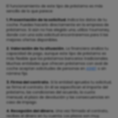
El funcionamiento de este tipo de préstamo es más
sencillo de lo que parece:
1. Presentación de la solicitud.
Indica los datos de tu
coche. Puedes hacerlo directamente en la empresa de
préstamos. Si aún no has elegido una, utiliza Youmoney,
donde con una sola solicitud encontraremos para ti las
mejores ofertas disponibles.
2. Valoración de tu situación.
La financiera analiza tu
capacidad de pago, aunque este tipo de préstamo es
más flexible que los préstamos bancarios tradicionales.
Muchas entidades que ofrecen préstamos con aval de
coche aceptan solicitudes de personas en
ASNEF
o sin
nómina fija.
3. Firma del contrato.
Si la entidad aprueba tu solicitud,
se firma el contrato. En él se especifican el importe del
préstamo, las condiciones del acuerdo, la cuota
mensual, el plazo de devolución y las consecuencias en
caso de impago.
4. Recepción del dinero.
Una vez firmado el contrato,
recibes el dinero en tu cuenta. Los plazos son muy