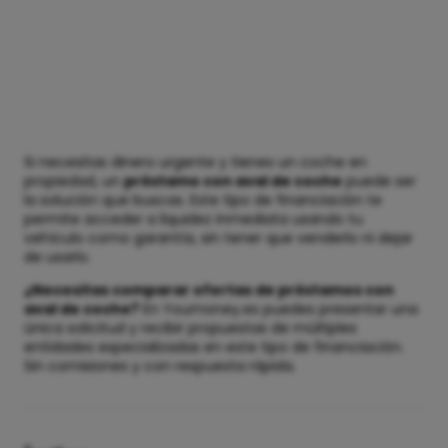
Si necesitas dinero urgente y tienes un coche en
propiedad, un
préstamo con aval de coche
puede ser
la solución que buscas. Este tipo de financiación te
permite acceder a liquidez inmediata usando tu
vehículo como garantía, sin tener que venderlo ni dejar
de usarlo.
¿Necesitas comparar ofertas de préstamos con
aval de coche?
En Youmoney.es puedes presentar una
única solicitud y recibir propuestas de múltiples
entidades especializadas en este tipo de financiación.
Sin comisiones y con respuesta rápida.