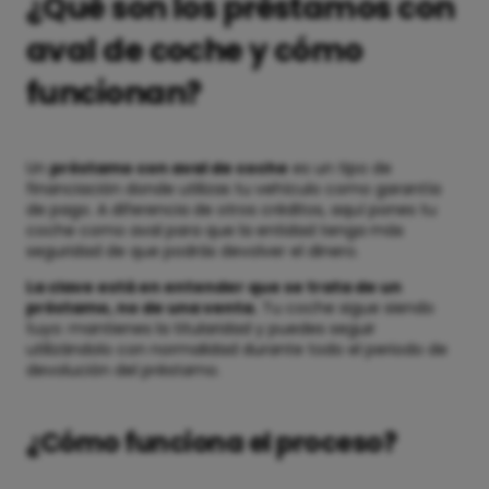
¿Qué son los préstamos con
aval de coche y cómo
funcionan?
Un
préstamo con aval de coche
es un tipo de
financiación donde utilizas tu vehículo como garantía
de pago. A diferencia de otros créditos, aquí pones tu
coche como aval para que la entidad tenga más
seguridad de que podrás devolver el dinero.
La clave está en entender que se trata de un
préstamo, no de una venta.
Tu coche sigue siendo
tuyo: mantienes la titularidad y puedes seguir
utilizándolo con normalidad durante todo el periodo de
devolución del préstamo.
¿Cómo funciona el proceso?