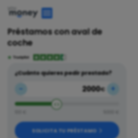
Préstamos con aval de
coche
¿Cuánto quieres pedir prestado?
-
+
€
100 €
5000 €
SOLICITA TU PRÉSTAMO