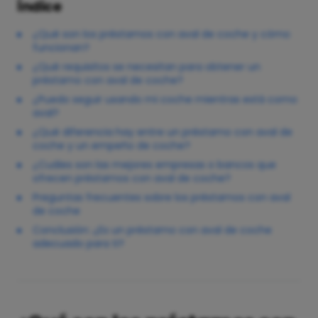
Índice
¿Qué son los préstamos con aval de coche y cómo
funcionan?
¿Qué requisitos se necesitan para obtener un
préstamo con aval de coche?
¿Puedo seguir usando mi coche mientras está como
aval?
¿Qué diferencia hay entre un préstamo con aval de
coche y un empeño de coche?
¿Cuáles son las mejores empresas o bancos que
ofrecen préstamos con aval de coche?
Preguntas frecuentes sobre los préstamos con aval
de coche
Conclusión: ¿Es un préstamo con aval de coche
adecuado para ti?