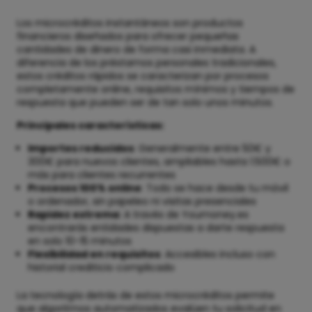
Los microcréditos instantáneos son productos
financieros diseñados para ofrecer pequeñas
cantidades de dinero de forma casi inmediata. A
diferencia de los préstamos personales tradicionales,
estos créditos rápidos se caracterizan por procesos
completamente online, requisitos mínimos y tiempos de
respuesta que pueden ser de tan solo unos minutos.
Principales características:
Importes reducidos
: Generalmente entre 50€ y
300€ para nuevos clientes, ampliables hasta 1.500€ o
más para clientes recurrentes
Procesos 100% online
: Todo se hace desde tu móvil
o ordenador, sin papeleo ni visitas presenciales
Rapidez extrema
: A través de Youmoney.es
encontrarás entidades dispuestas a darte respuesta
en solo 10-15 minutos
Flexibilidad en requisitos
: Accesibles incluso con
historial crediticio complicado
La tecnología detrás de estos microcréditos permite
que algoritmos automatizados evalúen tu solicitud en