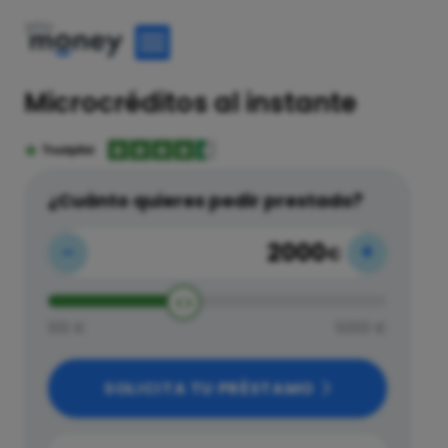
Microcréditos al instante
¿Cuánto quieres pedir prestado?
-
+
€
100 €
5000 €
SOLICITA TU PRÉSTAMO