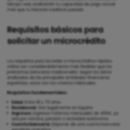
tiempo real, analizando tu capacidad de pago actual
más que tu historial crediticio pasado.
Requisitos básicos para
solicitar un microcrédito
Los requisitos para acceder a microcréditos rápidos
online son considerablemente más flexibles que los
préstamos bancarios tradicionales. Según los datos
analizados de las principales entidades financieras
españolas, estos son los criterios habituales:
Requisitos fundamentales:
Edad
: Entre 18 y 70 años
Residencia
: Vivir legalmente en España
Ingresos
: Ingresos mínimos mensuales de 450€, ya
sea por nómina, pensión o actividad autónoma
Cuenta bancaria
: Disponer de una cuenta bancaria
española operativa