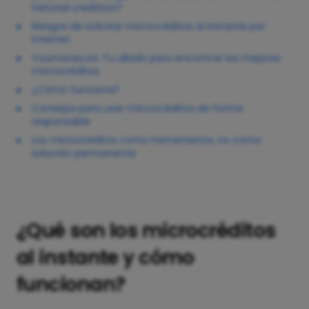
historial crediticio?
Riesgos de solicitar microcréditos al instante por
internet
Youmoney.es: Tu aliado para encontrar los mejores
microcréditos
¿Cómo funciona?
Consejos para usar microcréditos de forma
responsable
Los microcréditos como herramienta, no como
solución permanente
¿Qué son los microcréditos
al instante y cómo
funcionan?