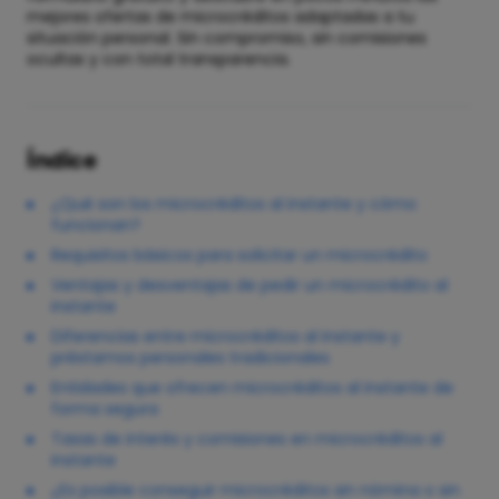
mejores ofertas de microcréditos adaptadas a tu
situación personal. Sin compromiso, sin comisiones
ocultas y con total transparencia.
Índice
¿Qué son los microcréditos al instante y cómo
funcionan?
Requisitos básicos para solicitar un microcrédito
Ventajas y desventajas de pedir un microcrédito al
instante
Diferencias entre microcréditos al instante y
préstamos personales tradicionales
Entidades que ofrecen microcréditos al instante de
forma segura
Tasas de interés y comisiones en microcréditos al
instante
¿Es posible conseguir microcréditos sin nómina o sin