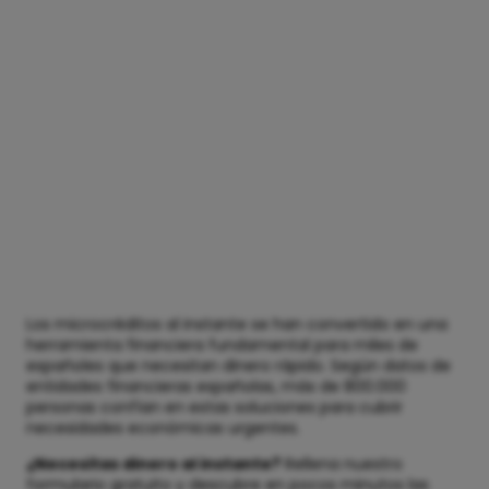
Los microcréditos al instante se han convertido en una
herramienta financiera fundamental para miles de
españoles que necesitan dinero rápido. Según datos de
entidades financieras españolas, más de 800.000
personas confían en estas soluciones para cubrir
necesidades económicas urgentes.
¿Necesitas dinero al instante?
Rellena nuestro
formulario gratuito y descubre en pocos minutos las