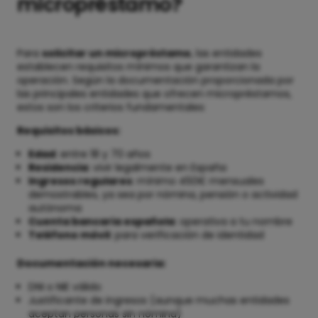
micropréstamo?
Para
solicitar un micropréstamo
, las entidades
establecen requisitos mínimos que garantizan la
operación. Según la documentación proporcionada por
las principales entidades que ofrecen micropréstamos,
estos son los criterios fundamentales:
Requisitos básicos:
Edad
: entre 18 y 70 años
Residencia
: vivir legalmente en España
Ingresos regulares
: mínimo 450€ mensuales
demostrables, ya sea por nómina, pensión o actividad
autónoma
Cuenta bancaria española
: operativa a tu nombre
Teléfono móvil
: para verificación de identidad
Documentación necesaria:
DNI o NIE válido
Justificante de ingresos (aunque muchas entidades
aceptan personas sin nómina)