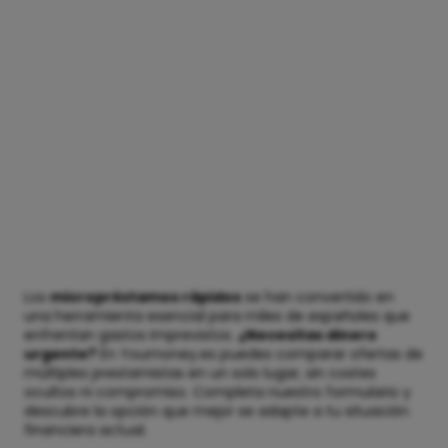
Los
micropréstamos rápidos
se han convertido en
una herramienta esencial para miles de españoles que
enfrentan gastos imprevistos.
¿Necesitas dinero
urgente?
En Youmoney.es puedes comparar ofertas de
múltiples prestamistas en un solo lugar, sin costes
ocultos ni compromiso. Completa nuestro formulario y
descubre la opción que mejor se adapte a tu situación
financiera actual.