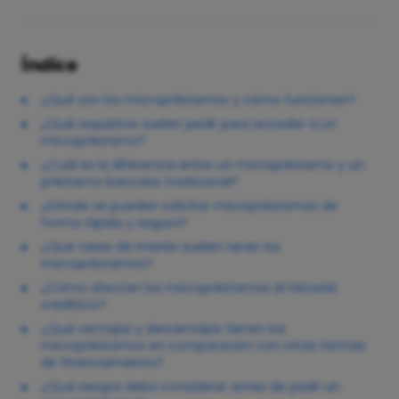
Índice
¿Qué son los micropréstamos y cómo funcionan?
¿Qué requisitos suelen pedir para acceder a un
micropréstamo?
¿Cuál es la diferencia entre un micropréstamo y un
préstamo bancario tradicional?
¿Dónde se pueden solicitar micropréstamos de
forma rápida y segura?
¿Qué tasas de interés suelen tener los
micropréstamos?
¿Cómo afectan los micropréstamos al historial
crediticio?
¿Qué ventajas y desventajas tienen los
micropréstamos en comparación con otras formas
de financiamiento?
¿Qué riesgos debo considerar antes de pedir un