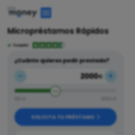
Micropréstamos Rápidos
¿Cuánto quieres pedir prestado?
-
+
€
100 €
5000 €
SOLICITA TU PRÉSTAMO