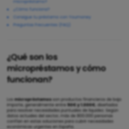
micropréstamo?
¿Cómo funciona?
Consigue tu préstamo con Youmoney
Preguntas Frecuentes (FAQ)
¿Qué son los
micropréstamos y cómo
funcionan?
Los
micropréstamos
son productos financieros de bajo
importe, generalmente entre
50€ y 1.000€
, diseñados
para resolver necesidades puntuales de liquidez. Según
datos actuales del sector, más de 800.000 personas
confían en estas soluciones para cubrir necesidades
económicas urgentes en España.