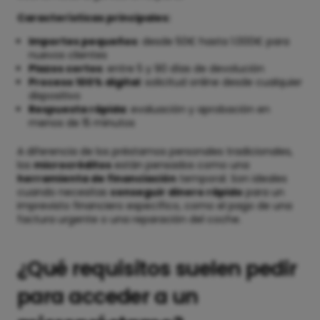
Características principales:
Importes pequeños
: desde 50€ hasta 1.000€ para
nuevos clientes
Plazos cortos
: entre 5 y 90 días de devolución
Proceso 100% digital
: solicitud online desde cualquier
dispositivo
Respuesta rápida
: evaluación y aprobación en
menos de 15 minutos
A diferencia de los préstamos personales tradicionales,
los
microcréditos
están pensados como una
herramienta de financiación
temporal. Son ideales
cuando necesitas
conseguir dinero rápido
para un
imprevisto financiero específico, como el pago de una
factura urgente o una reparación del coche.
¿Qué requisitos suelen pedir
para acceder a un