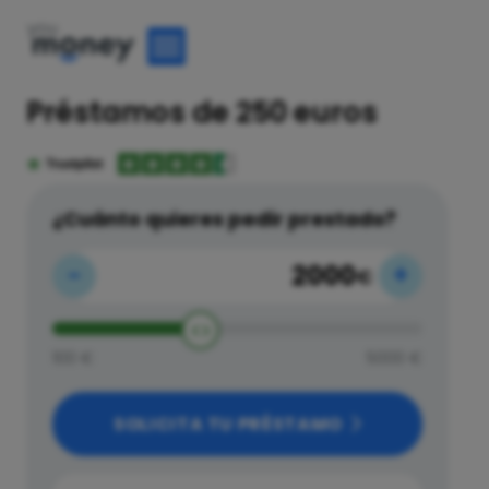
Préstamos de 250 euros
¿Cuánto quieres pedir prestado?
-
+
€
100 €
5000 €
SOLICITA TU PRÉSTAMO