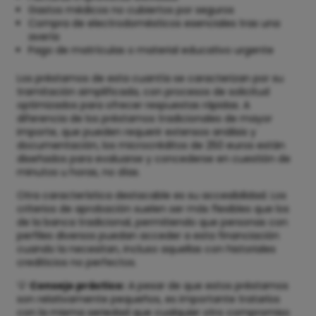
Gastos médicos no cubiertos por seguros
Compra de electrodomésticos esenciales tras una
avería
Pago de matrículas o material educativo urgente
Los préstamos de esta cuantía se caracterizan por su
tramitación simplificada, con procesos de solicitud
optimizados para ofrecer respuestas rápidas. A
diferencia de los préstamos tradicionales de mayor
importe, que pueden requerir extensos análisis y
documentación, los microcréditos de 250 euros están
diseñados para evaluarse y concederse en cuestión de
minutos u horas, no días.
Otra característica destacable es su accesibilidad. Los
criterios de aprobación suelen ser más flexibles que los
de la banca tradicional, permitiendo que personas con
perfiles diversos puedan acceder a esta financiación
cuando la necesitan, incluso aquellas con historiales
crediticios no perfectos.
💡
Consejo práctico:
A pesar de que estos préstamos
son relativamente pequeños, es importante tratarlos
con la misma seriedad que cualquier otro compromiso