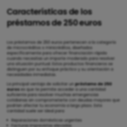
Características de los
préstamos de 250 euros
Los préstamos de 250 euros pertenecen a la categoría
de microcréditos o minicréditos, diseñados
específicamente para ofrecer financiación rápida
cuando necesitas un importe moderado para resolver
una situación puntual. Estos productos financieros se
distinguen por su enfoque práctico y su orientación a
necesidades inmediatas.
La principal ventaja de solicitar un
préstamo de 250
euros
es que te permite acceder a una cantidad
suficiente para resolver muchas emergencias
cotidianas sin comprometerte con deudas mayores que
podrían afectar tu economía a largo plazo. Esta
cantidad suele ser ideal para:
Reparaciones domésticas urgentes
Facturas imprevistas elevadas