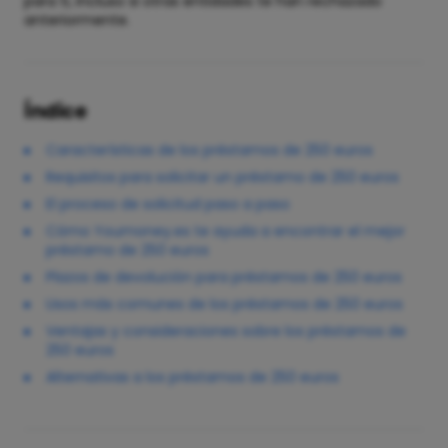
para ti, incluso si otras entidades te han rechazado
anteriormente.
Índice
Características de los préstamos de 250 euros
Requisitos para solicitar un préstamo de 250 euros
El proceso de solicitud paso a paso
Cómo Youmoney.es te ayuda a encontrar el mejor
préstamo de 250 euros
Plazos de devolución para préstamos de 250 euros
Usos más comunes de los préstamos de 250 euros
Ventajas y consideraciones sobre los préstamos de
250 euros
Alternativas a los préstamos de 250 euros