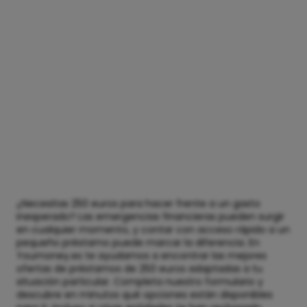
¿Necesitas 250 euros para hacer frente a un gasto
inesperado? Las emergencias financieras pueden surgir
en cualquier momento, y contar con acceso rápido a un
pequeño préstamo puede marcar la diferencia. En
Youmoney.es te ayudamos a encontrar las mejores
ofertas de préstamos de 250 euros adaptadas a tu
situación particular. Completa nuestro formulario y
descubre en minutos qué opciones están disponibles