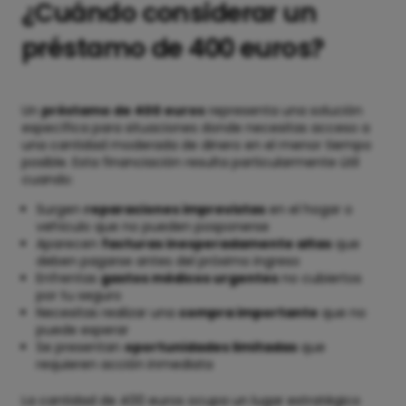
¿Cuándo considerar un
préstamo de 400 euros?
Un
préstamo de 400 euros
representa una solución
específica para situaciones donde necesitas acceso a
una cantidad moderada de dinero en el menor tiempo
posible. Esta financiación resulta particularmente útil
cuando:
Surgen
reparaciones imprevistas
en el hogar o
vehículo que no pueden posponerse
Aparecen
facturas inesperadamente altas
que
deben pagarse antes del próximo ingreso
Enfrentas
gastos médicos urgentes
no cubiertos
por tu seguro
Necesitas realizar una
compra importante
que no
puede esperar
Se presentan
oportunidades limitadas
que
requieren acción inmediata
La cantidad de 400 euros ocupa un lugar estratégico