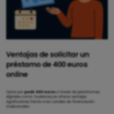
Ventajas de solicitar un
préstamo de 400 euros
online
Optar por
pedir 400 euros
a través de plataformas
digitales como YouMoney.es ofrece ventajas
significativas frente a los canales de financiación
tradicionales: