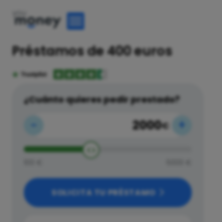
Préstamos de 400 euros
¿Cuánto quieres pedir prestado?
-
+
€
100 €
5000 €
SOLICITA TU PRÉSTAMO