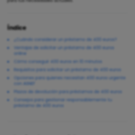
para tus necesidades actuales.
Índice
¿Cuándo considerar un préstamo de 400 euros?
Ventajas de solicitar un préstamo de 400 euros
online
Cómo conseguir 400 euros en 10 minutos
Requisitos para solicitar un préstamo de 400 euros
Opciones para quienes necesitan 400 euros urgente
con ASNEF
Plazos de devolución para préstamos de 400 euros
Consejos para gestionar responsablemente tu
préstamo de 400 euros