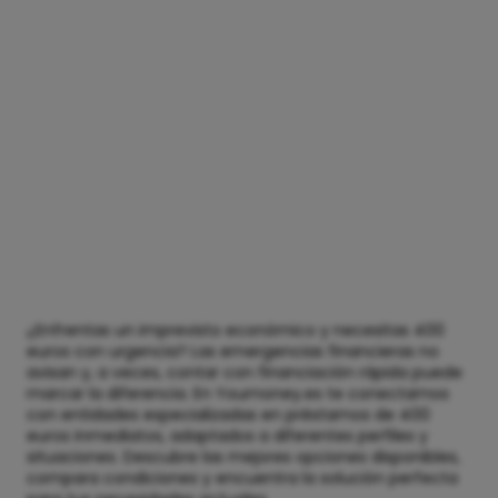
¿Enfrentas un imprevisto económico y necesitas 400
euros con urgencia? Las emergencias financieras no
avisan y, a veces, contar con financiación rápida puede
marcar la diferencia. En Youmoney.es te conectamos
con entidades especializadas en préstamos de 400
euros inmediatos, adaptados a diferentes perfiles y
situaciones. Descubre las mejores opciones disponibles,
compara condiciones y encuentra la solución perfecta