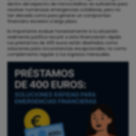
dentro del espectro de microcréditos: es suficiente para
resolver numerosas emergencias cotidianas, pero no
tan elevada como para generar un compromiso
financiero excesivo a largo plazo.
Es importante evaluar honestamente si tu situación
realmente justifica recurrir a esta financiación rápida.
Los préstamos de 400 euros están diseñados como
soluciones para circunstancias excepcionales, no como
complemento regular a tus ingresos mensuales.